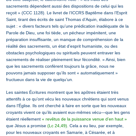
sacrements dépendent aussi des dispositions de celui qui les
reçoit » (CCC 1128). Le livret de l’ICCRS Baptême dans l’Esprit
Saint, tirant des écrits de saint Thomas d’Aquin, élabore à ce
sujet : « divers facteurs tels qu’une prédication inadéquate de la
Parole de Dieu, une foi tiède, un pécheur impénitent, une
préparation insuffisante, un manque de compréhension de la
réalité des sacrements, un état d’esprit humaniste, ou des
obstacles psychologiques ou spirituels peuvent entraver les
sacrements de réaliser pleinement leur fécondité. » Ainsi, bien
que les sacrements confèrent toujours la grâce, nous ne
pouvons jamais supposer qu’ils sont « automatiquement »
fructueux dans la vie de quelqu’un.
Les saintes Écritures montrent que les apôtres étaient très
attentifs à ce qu’ont vécu les nouveaux chrétiens qui sont venus
dans l’Église. Ils ont cherché à faire en sorte que les nouveaux
croyants vivent ce qu’ils avaient eux-mêmes vécu—que les gens
étaient réellement
« revêtus de la puissance venue d’en haut »
que Jésus a promise
(Lc 24,49)
. Cela a eu lieu, par exemple,
pour les nouveaux croyants en Samarie, à Césarée, et à