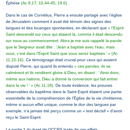
Éphèse
(Ac 8,17; 10,44-45; 19,6)
.
Dans le cas de Cornélius, Pierre a ensuite partagé avec l’église
de Jérusalem comment il avait été témoin des signes des
langues et des louanges spontanées, en déclarant que
« l’Esprit
Saint descendit sur ceux qui étaient là, comme il était descendu
sur nous au commencement. Alors je me suis rappelé la parole
que le Seigneur avait dite : ‘Jean a baptisé avec l’eau, mais
vous, c’est dans l’Esprit Saint que vous serez baptisés.’ » (Ac
11,15-16).
Ce témoignage était crucial pour ceux qui avaient
disputé Pierre, qui quand ils entendu
« ces paroles, ils se
calmèrent et ils rendirent gloire à Dieu, en disant : ‘ Ainsi donc,
même aux nations, Dieu a donné la conversion qui fait entrer
dans la vie ! ’ » (Ac 11,18)
. De toute évidence, les preuves
observables du baptême dans le Saint-Esprit étaient une partie
essentielle de la compréhension de l’Église de la vie chrétienne,
même si aucun effet unique, comme le don des langues par
exemple,
n’a jamais été perçu comme un « test décisif » d’avoir
reçu le Saint-Esprit.
La partie 1 du livret de l’ICCRS traite de ces effets