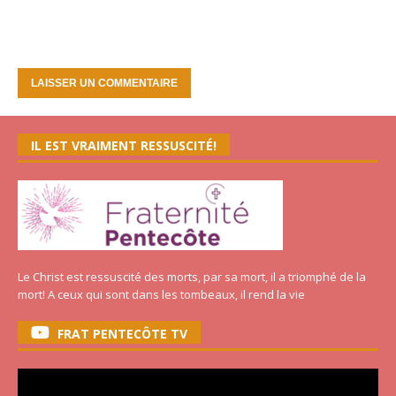
IL EST VRAIMENT RESSUSCITÉ!
Le Christ est ressuscité des morts, par sa mort, il a triomphé de la
mort! A ceux qui sont dans les tombeaux, il rend la vie
FRAT PENTECÔTE TV