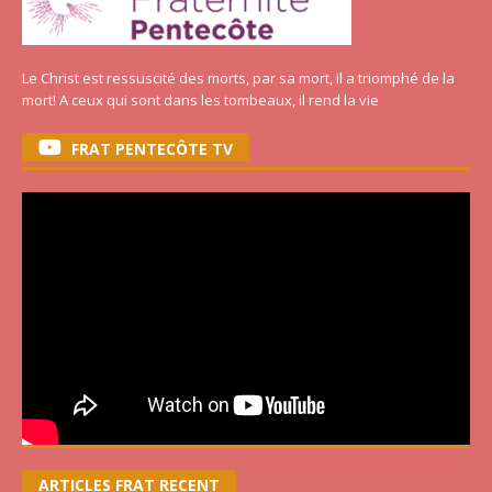
Le Christ est ressuscité des morts, par sa mort, il a triomphé de la
mort! A ceux qui sont dans les tombeaux, il rend la vie
FRAT PENTECÔTE TV
ARTICLES FRAT RECENT