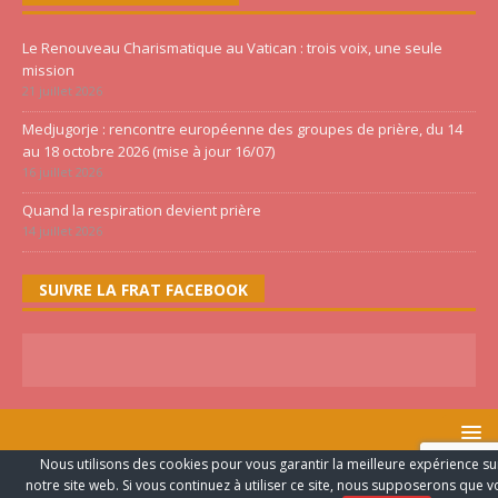
Le Renouveau Charismatique au Vatican : trois voix, une seule
mission
21 juillet 2026
Medjugorje : rencontre européenne des groupes de prière, du 14
au 18 octobre 2026 (mise à jour 16/07)
16 juillet 2026
Quand la respiration devient prière
14 juillet 2026
SUIVRE LA FRAT FACEBOOK
Nous utilisons des cookies pour vous garantir la meilleure expérience su
FRATERNITE PENTECÔTE ©2020 TOUS LES DROITS RESERVES -
notre site web. Si vous continuez à utiliser ce site, nous supposerons que 