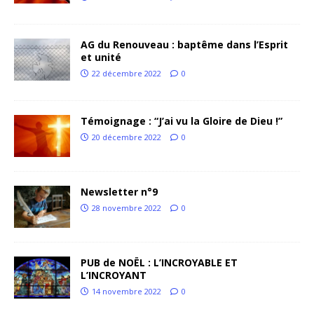
AG du Renouveau : baptême dans l’Esprit
et unité
22 décembre 2022
0
Témoignage : “J’ai vu la Gloire de Dieu !”
20 décembre 2022
0
Newsletter n°9
28 novembre 2022
0
PUB de NOËL : L’INCROYABLE ET
L’INCROYANT
14 novembre 2022
0