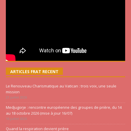
ARTICLES FRAT RECENT
Le Renouveau Charismatique au Vatican : trois voix, une seule
mission
21 juillet 2026
Medjugorje : rencontre européenne des groupes de prière, du 14
au 18 octobre 2026 (mise à jour 16/07)
16 juillet 2026
Quand la respiration devient prière