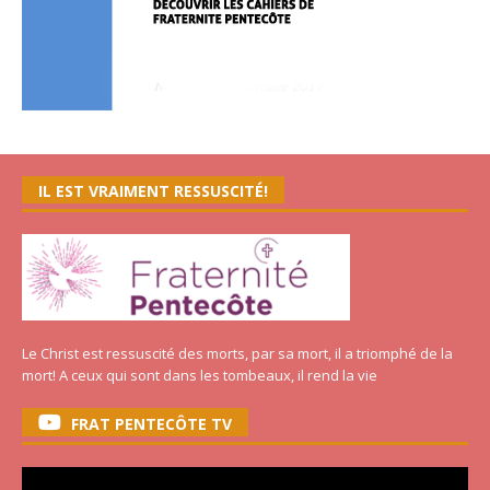
IL EST VRAIMENT RESSUSCITÉ!
Le Christ est ressuscité des morts, par sa mort, il a triomphé de la
mort! A ceux qui sont dans les tombeaux, il rend la vie
FRAT PENTECÔTE TV