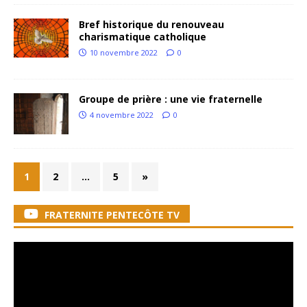
Bref historique du renouveau
charismatique catholique
10 novembre 2022
0
Groupe de prière : une vie fraternelle
4 novembre 2022
0
1
2
…
5
»
FRATERNITE PENTECÔTE TV