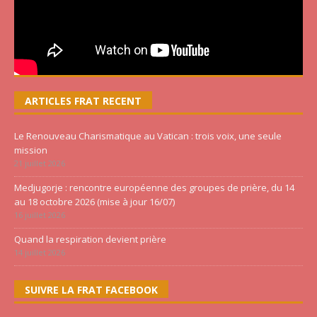
ARTICLES FRAT RECENT
Le Renouveau Charismatique au Vatican : trois voix, une seule
mission
21 juillet 2026
Medjugorje : rencontre européenne des groupes de prière, du 14
au 18 octobre 2026 (mise à jour 16/07)
16 juillet 2026
Quand la respiration devient prière
14 juillet 2026
SUIVRE LA FRAT FACEBOOK