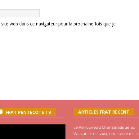
ite web dans ce navigateur pour la prochaine fois que je
ARTICLES FRAT RECENT
FRAT PENTECÔTE TV
Le Renouveau Charismatique au
Vatican : trois voix, une seule miss