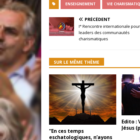
ENSEIGNEMENT
VIE CHARISMATI
PRÉCÉDENT
I° Rencontre internationale pour
leaders des communautés
charismatiques
SUR LE MÊME THÈME
Edito :
Jésus (
“En ces temps
eschatologiques, n’ayons