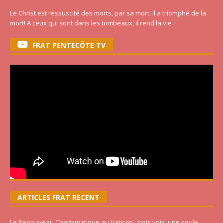
Le Christ est ressuscité des morts, par sa mort, il a triomphé de la
mort! A ceux qui sont dans les tombeaux, il rend la vie
FRAT PENTECÔTE TV
ARTICLES FRAT RECENT
Le Renouveau Charismatique au Vatican : trois voix, une seule