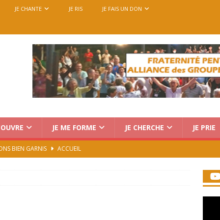
JE CHANTE
JE RIS
JE FAIS UN DON
COUVRE
JE ME FORME
JE CHERCHE
JE PRIE
ONS BIEN GARNIS
ACCUEIL
Charismatique au Vatican : trois voix, une seule mission
rencontre européenne des groupes de prière, du 14 au 18
7)
ACCUEIL