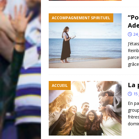
“Po
ACCOMPAGNEMENT SPIRITUEL
Ade
24 
J’étai
Reinb
parce
grâce.
La 
ACCUEIL
15 
En par
group
frère
domin