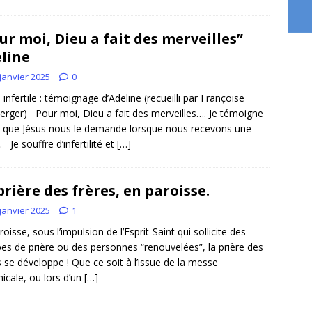
ur moi, Dieu a fait des merveilles”
line
janvier 2025
0
s infertile : témoignage d’Adeline (recueilli par Françoise
erger) Pour moi, Dieu a fait des merveilles…. Je témoigne
 que Jésus nous le demande lorsque nous recevons une
 Je souffre d’infertilité et
[…]
prière des frères, en paroisse.
janvier 2025
1
oisse, sous l’impulsion de l’Esprit-Saint qui sollicite des
es de prière ou des personnes “renouvelées”, la prière des
s se développe ! Que ce soit à l’issue de la messe
icale, ou lors d’un
[…]