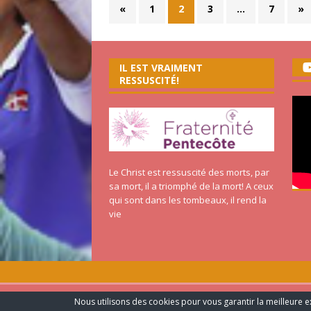
«
1
2
3
…
7
»
IL EST VRAIMENT
RESSUSCITÉ!
Le Christ est ressuscité des morts, par
sa mort, il a triomphé de la mort! A ceux
qui sont dans les tombeaux, il rend la
vie
FRATERNITE PENTECÔTE ©2020 TOUS LES DROITS RESER
Nous utilisons des cookies pour vous garantir la meilleure ex