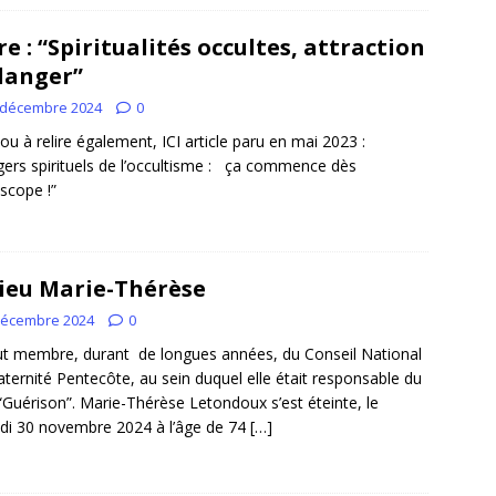
ire : “Spiritualités occultes, attraction
danger”
 décembre 2024
0
e ou à relire également, ICI article paru en mai 2023 :
ers spirituels de l’occultisme : ça commence dès
oscope !”
ieu Marie-Thérèse
décembre 2024
0
fut membre, durant de longues années, du Conseil National
aternité Pentecôte, au sein duquel elle était responsable du
“Guérison”. Marie-Thérèse Letondoux s’est éteinte, le
i 30 novembre 2024 à l’âge de 74
[…]