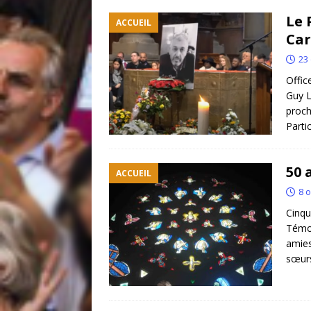
Le 
ACCUEIL
Car
23
Offic
Guy L
proch
Parti
50 
ACCUEIL
8 
Cinqu
Témoi
amies
sœurs