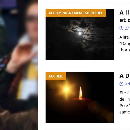
A l
ACCOMPAGNEMENT SPIRITUEL
et 
27
A lir
“Dang
l’hor
A D
ACCUEIL
9 
Elle 
de Fr
Pôle 
samed