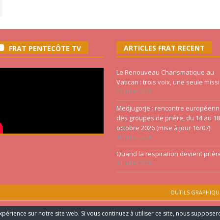
ARTICLES FRAT RECENT
FRAT PENTECÔTE TV
Le Renouveau Charismatique au
Vatican : trois voix, une seule miss
21 juillet 2026
Medjugorje : rencontre européen
des groupes de prière, du 14 au 18
octobre 2026 (mise à jour 16/07)
16 juillet 2026
Quand la respiration devient prièr
14 juillet 2026
OUTILS GRAPHIQU
VES - CONCEPTION WEB SAS TAKENNE
périence sur notre site web. Si vous continuez à utiliser ce site, nous supposer