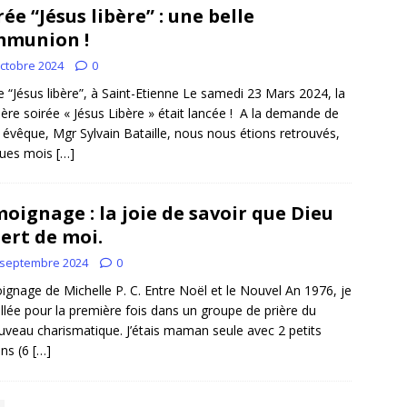
rée “Jésus libère” : une belle
mmunion !
octobre 2024
0
e “Jésus libère”, à Saint-Etienne Le samedi 23 Mars 2024, la
ère soirée « Jésus Libère » était lancée ! A la demande de
 évêque, Mgr Sylvain Bataille, nous nous étions retrouvés,
ques mois
[…]
oignage : la joie de savoir que Dieu
sert de moi.
 septembre 2024
0
gnage de Michelle P. C. Entre Noël et le Nouvel An 1976, je
allée pour la première fois dans un groupe de prière du
veau charismatique. J’étais maman seule avec 2 petits
ns (6
[…]