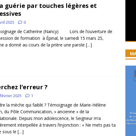
’a guérie par touches légères et
iration devient prière
ACCUEIL
essives
ncyclique “Magnifica Humanitas”. Par le Père Denis Broussat.
vril 2025
0
gnage de Catherine (Nancy) Lors de l’ouverture de
session de formation à Épinal, le samedi 15 mars 25,
ai eu la grâce d’être visité par Dieu”
GUERISON, DELIVRANCE
ine a donné au cours de la prière une parole
[…]
 joie soit parfaite ! Jn 15, 11
ACCOMPAGNEMENT SPIRITUEL
MA
rchez l’erreur ?
février 2025
1
dre la mèche qui faiblit ? Témoignage de Marie-Hélène
n, du Pôle Communication, « ancienne » de la
Nationale. Depuis mon adolescence, le Seigneur m’a
ièrement interpellée à travers l’injonction : « Ne mets pas ta
e sous le
[…]