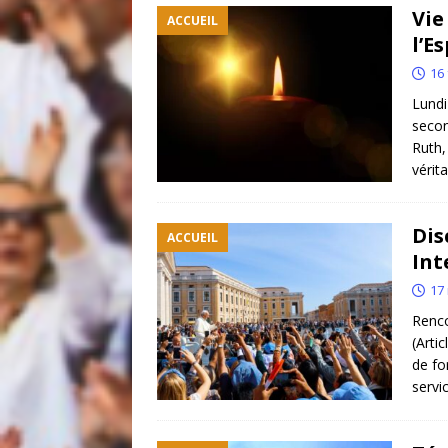
[ 14 juillet 2026 ]
Quand la resp
Vie
ACCUEIL
[ 30 juin 2026 ]
Regards sur l’e
l’E
ACCUEIL
16 
Lundi
[ 30 juin 2026 ]
Témoignage : “J’
secon
[ 5 mai 2021 ]
EDITO : Que votre
Ruth,
vérit
Dis
ACCUEIL
Int
17
Renco
(Arti
de fo
servi