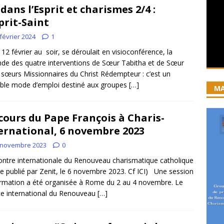
iration devient prière
ACCUEIL
 dans l’Esprit et charismes 2/4 :
ncyclique “Magnifica Humanitas”. Par le Père Denis Broussat.
sprit-Saint
février 2024
1
 12 février au soir, se déroulait en visioconférence, la
ai eu la grâce d’être visité par Dieu”
GUERISON, DELIVRANCE
de des quatre interventions de Sœur Tabitha et de Sœur
 joie soit parfaite ! Jn 15, 11
ACCOMPAGNEMENT SPIRITUEL
 sœurs Missionnaires du Christ Rédempteur : c’est un
able mode d’emploi destiné aux groupes
[…]
MA
cours du Pape François à Charis-
ernational, 6 novembre 2023
 novembre 2023
0
ntre internationale du Renouveau charismatique catholique
cle publié par Zenit, le 6 novembre 2023. Cf ICI) Une session
rmation a été organisée à Rome du 2 au 4 novembre. Le
ce international du Renouveau
[…]