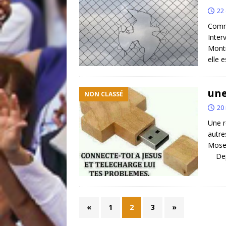
22
Comme
Inter
Montm
elle 
une
NON CLASSÉ
20
Une r
autre
Mosel
Depu
«
1
2
3
»