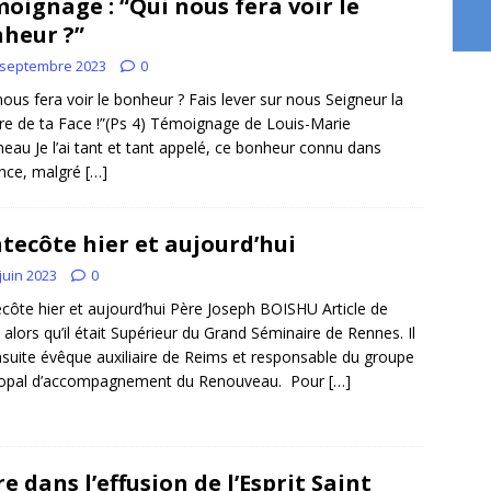
oignage : “Qui nous fera voir le
heur ?”
 septembre 2023
0
nous fera voir le bonheur ? Fais lever sur nous Seigneur la
re de ta Face !”(Ps 4) Témoignage de Louis-Marie
neau Je l’ai tant et tant appelé, ce bonheur connu dans
ance, malgré
[…]
tecôte hier et aujourd’hui
juin 2023
0
côte hier et aujourd’hui Père Joseph BOISHU Article de
 alors qu’il était Supérieur du Grand Séminaire de Rennes. Il
nsuite évêque auxiliaire de Reims et responsable du groupe
copal d’accompagnement du Renouveau. Pour
[…]
re dans l’effusion de l’Esprit Saint