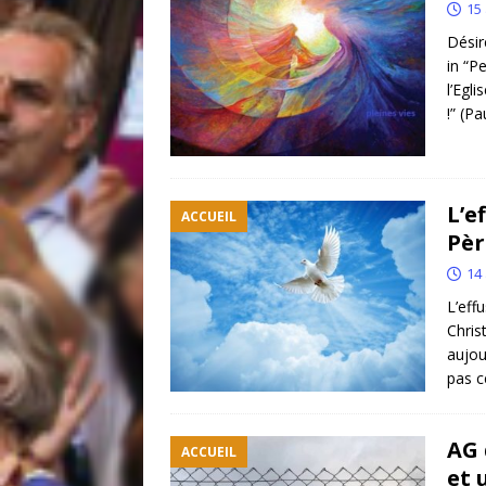
15 
Désire
in “P
l’Egl
!” (Pa
L’e
ACCUEIL
Pèr
14 
L’eff
Chris
aujou
pas c
AG 
ACCUEIL
et 