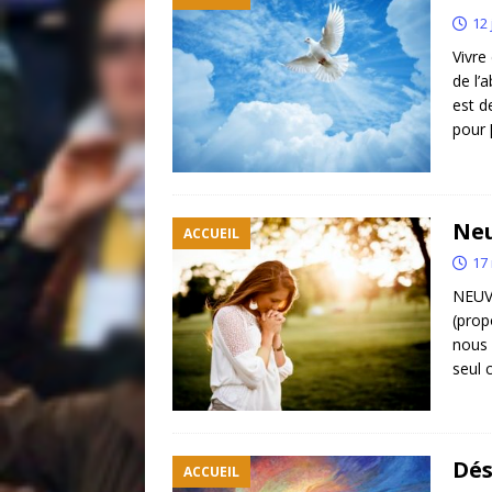
12 
Vivre
de l’
est de
pour
Neu
ACCUEIL
17
NEUV
(prop
nous 
seul 
Dés
ACCUEIL