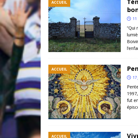
Tém
ACCUEIL
bon
11
“Qui 
lumiè
Boivi
l’enf
Pen
ACCUEIL
17 
Pente
1997,
fut e
épis
Viv
ACCUEIL