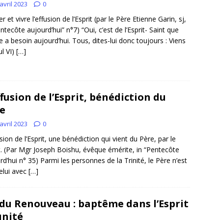
avril 2023
0
r et vivre l’effusion de l’Esprit (par le Père Etienne Garin, sj,
entecôte aujourd’hui” n°7) “Oui, c’est de l’Esprit- Saint que
ise a besoin aujourd’hui. Tous, dites-lui donc toujours : Viens
ul VI)
[…]
ffusion de l’Esprit, bénédiction du
e
avril 2023
0
usion de l’Esprit, une bénédiction qui vient du Père, par le
t. (Par Mgr Joseph Boishu, évêque émérite, in “Pentecôte
rd’hui n° 35) Parmi les personnes de la Trinité, le Père n’est
elui avec
[…]
du Renouveau : baptême dans l’Esprit
unité