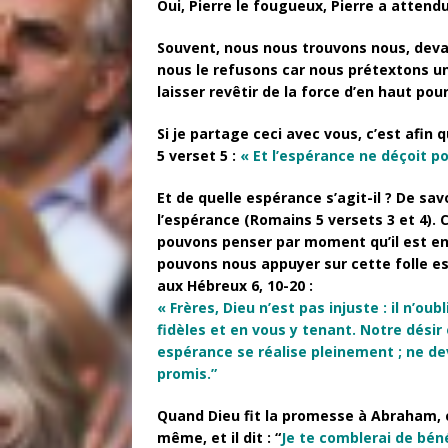
Oui, Pierre le fougueux, Pierre a attendu
Souvent, nous nous trouvons nous, devan
nous le refusons car nous prétextons un 
laisser revêtir de la force d’en haut pou
Si je partage ceci avec vous, c’est afi
5 verset 5 :
« Et l’espérance ne déçoit p
Et de quelle espérance s’agit-il ? De sa
l’espérance (Romains 5 versets 3 et 4).
pouvons penser par moment qu’il est en t
pouvons nous appuyer sur cette folle es
aux Hébreux 6, 10-20 :
« Frères, Dieu n’est pas injuste : il n’
fidèles et en vous y tenant. Notre dési
espérance se réalise pleinement ; ne dev
promis.”
Quand Dieu fit la promesse à Abraham, c
même, et il dit : “
Je te comblerai de bén