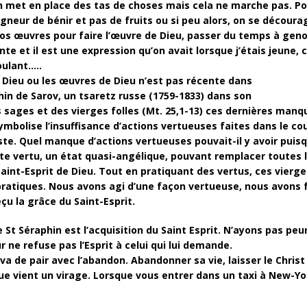
on met en place des tas de choses mais cela ne marche pas. Pou
neur de bénir et pas de fruits ou si peu alors, on se découra
e nos œuvres pour faire l’œuvre de Dieu, passer du temps à ge
te et il est une expression qu’on avait lorsque j’étais jeune, c
oulant…..
 Dieu ou les œuvres de Dieu n’est pas récente dans
aphin de Sarov, un tsaretz russe (1759-1833) dans son
sages et des vierges folles (Mt. 25,1-13) ces dernières manqu
ymbolise l’insuffisance d’actions vertueuses faites dans le cou
ste. Quel manque d’actions vertueuses pouvait-il y avoir puisq
ute vertu, un état quasi-angélique, pouvant remplacer toutes l
aint-Esprit de Dieu. Tout en pratiquant des vertus, ces vierge
 pratiques. Nous avons agi d’une façon vertueuse, nous avons 
eçu la grâce du Saint-Esprit.
re St Séraphin est l’acquisition du Saint Esprit. N’ayons pas 
 ne refuse pas l’Esprit à celui qui lui demande.
 va de pair avec l’abandon. Abandonner sa vie, laisser le Christ
ue vient un virage. Lorsque vous entrer dans un taxi à New-Yo