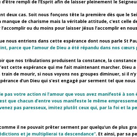
 d’être rempli de l’Esprit afin de laisser pleinement le Seigne
t deux cas. Soit nous fonçons tête la première dès que le Sei
manque de charisme mais la véritable attitude, c’est celle de
r l’accomplir ou du moins pour laisser Jésus l’accomplir en nous
n que nous entrions dans cette espérance dont nous parle St Pa
oint, parce que l’amour de Dieu a été répandu dans nos cœurs pa
voir que nos tribulations produisent la constance, la constanc
 C’est cette espérance qui me fait maintenant marcher. Dieu 
rain de mourir, si nous voyons nos groupes diminuer, si il n’y
pérance d’un Dieu qui s’est engagé par serment tel que nous le
oublie pas votre action ni l’amour que vous avez manifesté à so
r est que chacun d’entre vous manifeste le même empressement
enez pas paresseux, imitez plutôt ceux qui, par la foi et la p
omme il ne pouvait prêter serment par quelqu’un de plus grand
édictions et je multiplierai ta descendance”
. Et ainsi, par sa