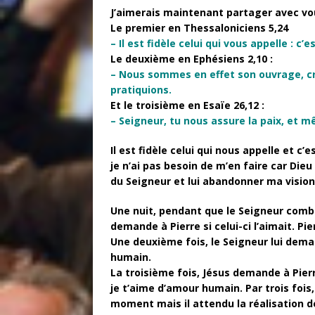
J’aimerais maintenant partager avec vou
Le premier en Thessaloniciens 5,24
– Il est fidèle celui qui vous appelle : c’e
Le deuxième en Ephésiens 2,10 :
– Nous sommes en effet son ouvrage, cr
pratiquions.
Et le troisième en Esaïe 26,12 :
– Seigneur, tu nous assure la paix, et 
Il est fidèle celui qui nous appelle et c’
je n’ai pas besoin de m’en faire car Di
du Seigneur et lui abandonner ma vision 
Une nuit, pendant que le Seigneur comblé
demande à Pierre si celui-ci l’aimait.
Pie
Une deuxième fois, le Seigneur lui deman
humain.
La troisième fois, Jésus demande à Pierre
je t’aime d’amour humain.
Par trois foi
moment mais il attendu la réalisation d