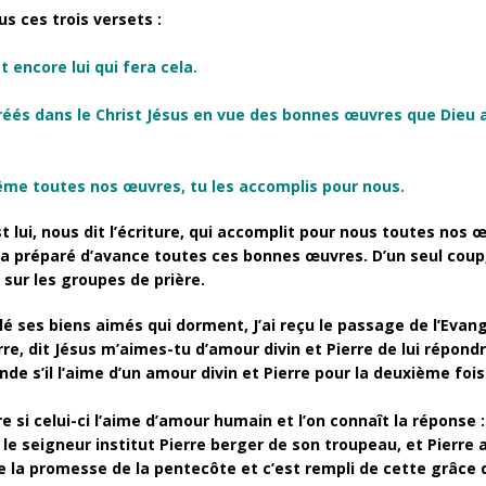
s ces trois versets :
st encore lui qui fera cela.
éés dans le Christ Jésus en vue des bonnes œuvres que Dieu 
même toutes nos œuvres, tu les accomplis pour nous.
est lui, nous dit l’écriture, qui accomplit pour nous toutes nos 
eu a préparé d’avance toutes ces bonnes œuvres. D’un seul coup
sur les groupes de prière.
 ses biens aimés qui dorment, J’ai reçu le passage de l’Evangi
rre, dit Jésus m’aimes-tu d’amour divin et Pierre de lui répond
de s’il l’aime d’un amour divin et Pierre pour la deuxième fois
 si celui-ci l’aime d’amour humain et l’on connaît la réponse :
s, le seigneur institut Pierre berger de son troupeau, et Pierr
e la promesse de la pentecôte et c’est rempli de cette grâce 