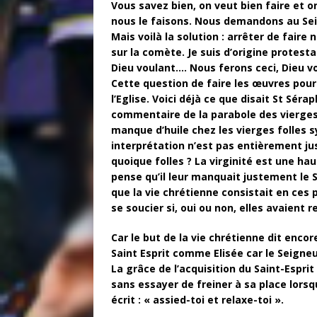
Vous savez bien, on veut bien faire et 
nous le faisons. Nous demandons au Seig
Mais voilà la solution : arrêter de fair
sur la comète. Je suis d’origine protestan
Dieu voulant…. Nous ferons ceci, Dieu v
Cette question de faire les œuvres pour
l’Eglise. Voici déjà ce que disait St Sér
commentaire de la parabole des vierges 
manque d’huile chez les vierges folles s
interprétation n’est pas entièrement ju
quoique folles ? La virginité est une ha
pense qu’il leur manquait justement le S
que la vie chrétienne consistait en ces
se soucier si, oui ou non, elles avaient r
Car le but de la vie chrétienne dit enco
Saint Esprit comme Elisée car le Seigneur
La grâce de l’acquisition du Saint-Esprit
sans essayer de freiner à sa place lorsq
écrit : « assied-toi et relaxe-toi ».