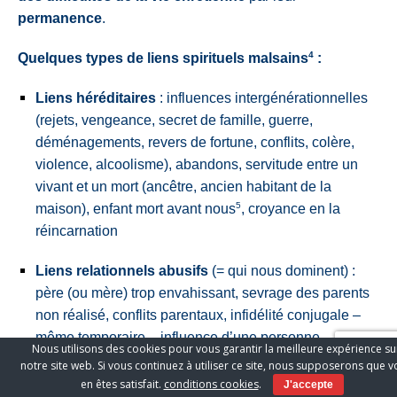
permanence
.
4
Quelques types de
liens spirituels malsains
:
Liens
héréditaires
: influences intergénérationnelles
(rejets, vengeance, secret de famille, guerre,
déménagements, revers de fortune, conflits, colère,
violence, alcoolisme), abandons, servitude entre un
vivant et un mort (ancêtre, ancien habitant de la
5
maison), enfant mort avant nous
, croyance en la
réincarnation
Liens
relationnels abusifs
(= qui nous dominent) :
père (ou mère) trop envahissant, sevrage des parents
non réalisé, conflits parentaux, infidélité conjugale –
même temporaire -, influence d’une personne,
Nous utilisons des cookies pour vous garantir la meilleure expérience su
6
dépendance d’un manipulateur
, prédiction d’une
notre site web. Si vous continuez à utiliser ce site, nous supposerons que 
voyante, parole de malédiction, servitude / quelqu’un,
en êtes satisfait.
conditions cookies
.
J'accepte