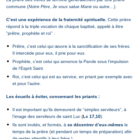
commune
(
Notre Père
,
Je vous salue Marie
ou autre…).
C’est une expérience de la fraternité spirituelle.
Cette prière
répond à la triple vocation de chaque baptisé,
appelé à être
“prêtre, prophète et roi” :
Prêtre, c’est celui qui œuvre à la sanctification de ses frères.
Il intercède pour eux, il prie pour eux.
Prophète, c’est celui qui annonce la Parole sous l’impulsion
de l’Esprit Saint.
Roi, c’est celui qui est au service, en priant par exemple avec
et pour l’autre.
Les écueils à éviter,
concernant les priants :
Il est important qu’ils demeurent de “simples serviteurs”, à
(
l’image des serviteurs de saint Luc
Lc 17,10
).
Ils sont invités, et formés, à
se décentrer d’eux-mêmes
le
temps de la prière (et pendant un temps de préparation) afin
de rester attentifs à leur frère.)