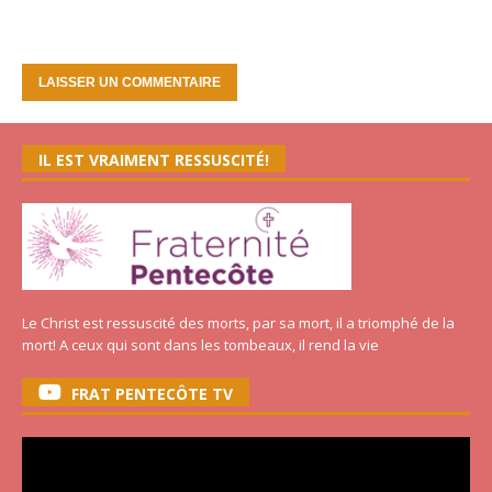
IL EST VRAIMENT RESSUSCITÉ!
Le Christ est ressuscité des morts, par sa mort, il a triomphé de la
mort! A ceux qui sont dans les tombeaux, il rend la vie
FRAT PENTECÔTE TV