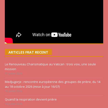
ARTICLES FRAT RECENT
Le Renouveau Charismatique au Vatican : trois voix, une seule
mission
21 juillet 2026
Medjugorje : rencontre européenne des groupes de prière, du 14
au 18 octobre 2026 (mise à jour 16/07)
16 juillet 2026
Quand la respiration devient prière
14 juillet 2026