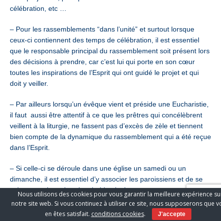
célébration, etc …
– Pour les rassemblements “dans l’unité” et surtout lorsque
ceux-ci contiennent des temps de célébration, il est essentiel
que le responsable principal du rassemblement soit présent lors
des décisions à prendre, car c’est lui qui porte en son cœur
toutes les inspirations de l’Esprit qui ont guidé le projet et qui
doit y veiller.
– Par ailleurs lorsqu’un évêque vient et préside une Eucharistie,
il faut aussi être attentif à ce que les prêtres qui concélèbrent
veillent à la liturgie, ne fassent pas d’excès de zèle et tiennent
bien compte de la dynamique du rassemblement qui a été reçue
dans l’Esprit.
– Si celle-ci se déroule dans une église un samedi ou un
dimanche, il est essentiel d’y associer les paroissiens et de se
calquer sur leurs horaires habituels de messe.
Nous utilisons des cookies pour vous garantir la meilleure expérience su
notre site web. Si vous continuez à utiliser ce site, nous supposerons que 
– Lors d’un grand évènement, si le sonorisateur n’est pas
en êtes satisfait.
conditions cookies
.
J'accepte