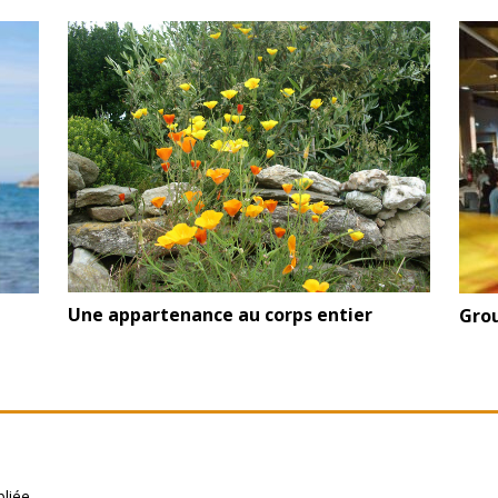
Une appartenance au corps entier
Grou
liée.