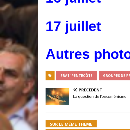
17 juillet
Autres phot
FRAT' PENTECÔTE
GROUPES DE P
PRÉCÉDENT
La question de l’oecuménisme
SUR LE MÊME THÈME