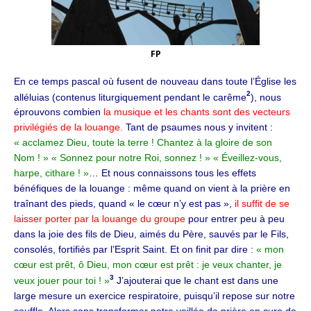
FP
En ce temps pascal où fusent de nouveau dans toute l’Église les
2
alléluias (contenus liturgiquement pendant le carême
), nous
éprouvons combien
la musique et les chants sont des vecteurs
privilégiés de la louange.
Tant de psaumes nous y invitent :
« acclamez Dieu, toute la terre ! Chantez à la gloire de son
Nom ! » « Sonnez pour notre Roi, sonnez ! » « Éveillez-vous,
harpe, cithare ! »
… Et nous connaissons tous les effets
bénéfiques de la louange : même quand on vient à la prière en
traînant des pieds, quand « le cœur n’y est pas »,
il suffit de se
laisser porter par la louange du groupe
pour entrer peu à peu
dans la joie des fils de Dieu, aimés du Père, sauvés par le Fils,
consolés, fortifiés par l’Esprit Saint. Et on finit par dire :
« mon
cœur est prêt, ô Dieu, mon cœur est prêt : je veux chanter, je
3
veux jouer pour toi ! »
J’ajouterai que le chant est dans une
large mesure un exercice respiratoire, puisqu’il repose sur notre
souffle. Alors sans transformer notre veillée de prière en cure de