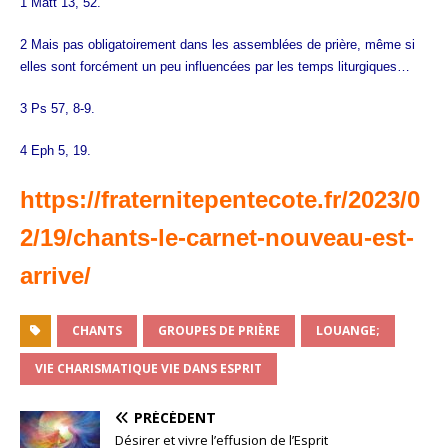
1 Matt 13, 52.
2 Mais pas obligatoirement dans les assemblées de prière, même si
elles sont forcément un peu influencées par les temps liturgiques…
3 Ps 57, 8-9.
4 Eph 5, 19.
https://fraternitepentecote.fr/2023/0
2/19/chants-le-carnet-nouveau-est-
arrive/
CHANTS
GROUPES DE PRIÈRE
LOUANGE;
VIE CHARISMATIQUE VIE DANS ESPRIT
PRÉCÉDENT
Désirer et vivre l’effusion de l’Esprit