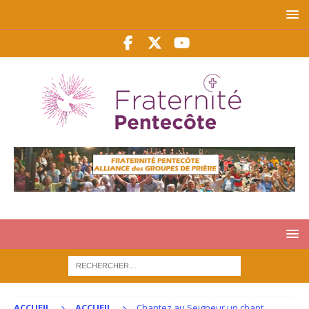
ACCUEIL
ACCUEIL
Chantez au Seigneur un chant