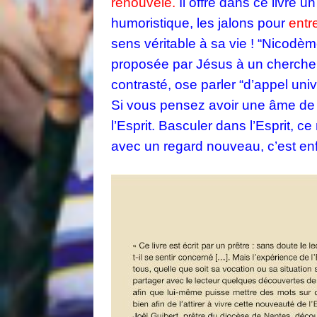
renouvelé.
Il offre dans ce livre 
humoristique, les jalons pour
entr
sens véritable à sa vie ! “Nicodème
proposée par Jésus à un chercheur
contrasté, ose parler “d’appel univ
Si vous pensez avoir une âme de c
l’Esprit. Basculer dans l’Esprit, c
avec un regard nouveau, c’est en