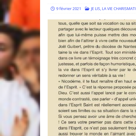
[ 14 juillet 2026 ]
Quand la resp
9 février 2021
JE LIS
,
LA VIE CHARISMAT
[ 30 juin 2026 ]
Regards sur l’e
ACCUEIL
[ 30 juin 2026 ]
Témoignage : “J’
[ 5 mai 2021 ]
EDITO : Que votre