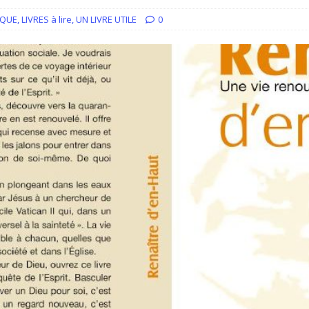
iration devient prière
ACCUEIL
IQUE
,
LIVRES à lire
,
UN LIVRE UTILE
0
ncyclique “Magnifica Humanitas”. Par le Père Denis Broussat.
ai eu la grâce d’être visité par Dieu”
GUERISON, DELIVRANCE
 joie soit parfaite ! Jn 15, 11
ACCOMPAGNEMENT SPIRITUEL