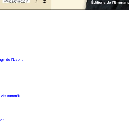
t
ir de l’Esprit
e vie concrète
rit