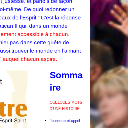
 justesse, et parfois de façon
e soi-même. De quoi redonner un
eaux de l’Esprit.” C’est la réponse
atican II qui, dans un monde
ellement accessible à chacun.
mier pas dans cette quête de
 aussi trouver le monde en l’aimant
e” auquel chacun aspire.
Somma
ire
QUELQUES MOTS
D’UNE HISTOIRE
Jeunesse et appel