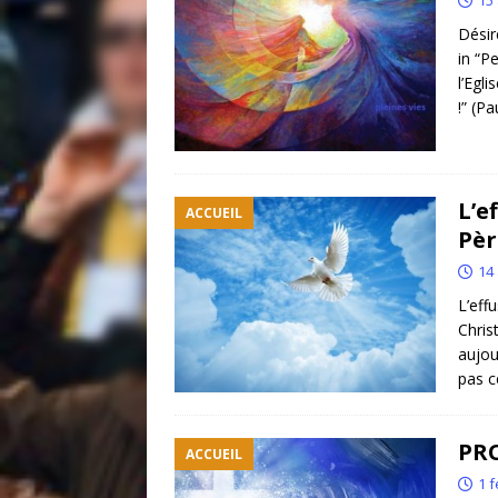
15 
Désire
in “P
l’Egl
!” (Pa
L’e
ACCUEIL
Pèr
14 
L’eff
Chris
aujou
pas c
PR
ACCUEIL
1 f