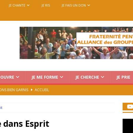
JE CHANTE
JE RIS
JE FAIS UN DON
COUVRE
JE ME FORME
JE CHERCHE
JE PRIE
ONS BIEN GARNIS
ACCUEIL
Charismatique au Vatican : trois voix, une seule mission
it
rencontre européenne des groupes de prière, du 14 au 18
 dans Esprit
7)
ACCUEIL