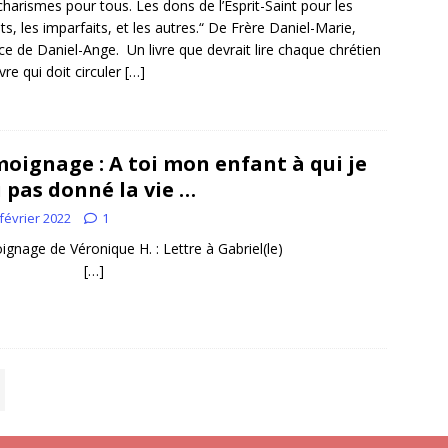
charismes pour tous. Les dons de l’Esprit-Saint pour les
its, les imparfaits, et les autres.“ De Frère Daniel-Marie,
ce de Daniel-Ange. Un livre que devrait lire chaque chrétien
ivre qui doit circuler
[…]
oignage : A toi mon enfant à qui je
i pas donné la vie …
février 2022
1
ignage de Véronique H. : Lettre à Gabriel(le)
[…]