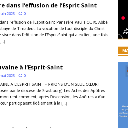
re dans l’effusion de l’Esprit Saint
iration devient prière
ACCUEIL
juin 2023
0
ncyclique “Magnifica Humanitas”. Par le Père Denis Broussat.
 dans l’effusion de l’Esprit-Saint Par Frère Paul HOUIX, Abbé
abbaye de Timadeuc La vocation de tout disciple du Christ
 vivre dans l’effusion de l’Esprit-Saint qui a eu lieu, une fois
ai eu la grâce d’être visité par Dieu”
GUERISON, DELIVRANCE
[…]
 joie soit parfaite ! Jn 15, 11
ACCOMPAGNEMENT SPIRITUEL
MA
vaine à l’Esprit-Saint
 mai 2023
0
AINE A L’ESPRIT SAINT – PRIONS D’UN SEUL CŒUR !
osée par le diocèse de Srasbourg) Les Actes des Apôtres
montrent comment, après l’Ascension, les Apôtres « d’un
cœur participaient fidèlement à la
[…]