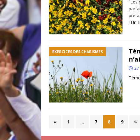
“Les 
parfa
préfa
! Un l
Tém
EXERCICES DES CHARISMES
n’a
27 
Témo
«
1
…
7
8
9
»