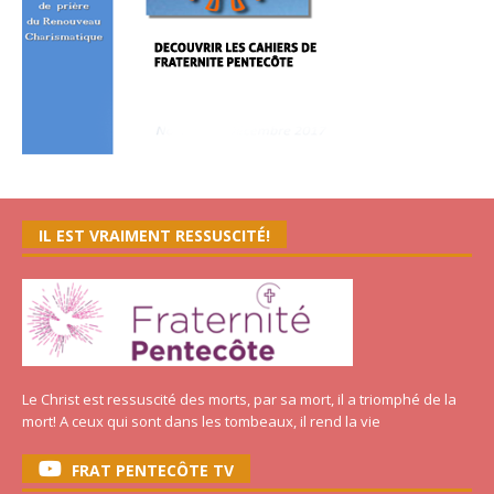
IL EST VRAIMENT RESSUSCITÉ!
Le Christ est ressuscité des morts, par sa mort, il a triomphé de la
mort! A ceux qui sont dans les tombeaux, il rend la vie
FRAT PENTECÔTE TV