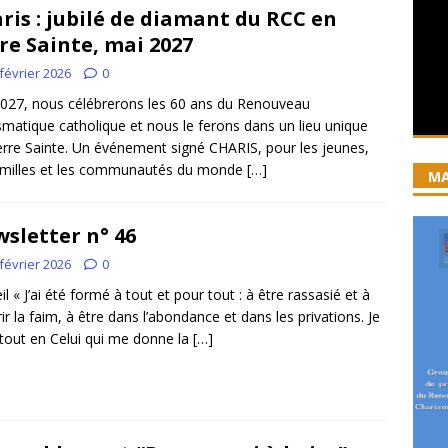
ris : jubilé de diamant du RCC en
iration devient prière
ACCUEIL
re Sainte, mai 2027
ncyclique “Magnifica Humanitas”. Par le Père Denis Broussat.
février 2026
0
27, nous célébrerons les 60 ans du Renouveau
smatique catholique et nous le ferons dans un lieu unique
ai eu la grâce d’être visité par Dieu”
GUERISON, DELIVRANCE
Terre Sainte. Un événement signé CHARIS, pour les jeunes,
 joie soit parfaite ! Jn 15, 11
ACCOMPAGNEMENT SPIRITUEL
amilles et les communautés du monde
[…]
MA
sletter n° 46
février 2026
0
il « J’ai été formé à tout et pour tout : à être rassasié et à
rir la faim, à être dans l’abondance et dans les privations. Je
tout en Celui qui me donne la
[…]