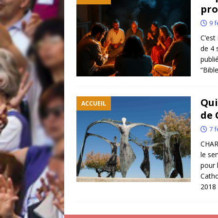
pr
9 f
C’est
de 4 
publi
“Bibl
Qui
ACCUEIL
de 
7 f
CHARI
le se
pour 
Catho
2018