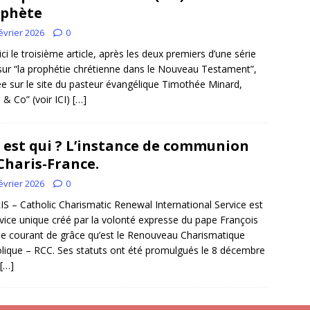
ophète
évrier 2026
0
 ici le troisième article, après les deux premiers d’une série
sur “la prophétie chrétienne dans le Nouveau Testament”,
ée sur le site du pasteur évangélique Timothée Minard,
e & Co” (voir ICI)
[…]
 est qui ? L’instance de communion
Charis-France.
évrier 2026
0
S – Catholic Charismatic Renewal International Service est
rvice unique créé par la volonté expresse du pape François
le courant de grâce qu’est le Renouveau Charismatique
lique – RCC. Ses statuts ont été promulgués le 8 décembre
[…]