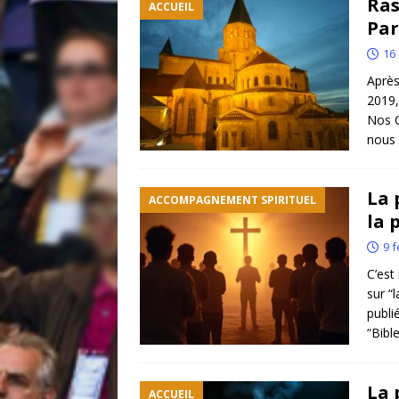
Ras
ACCUEIL
Par
16 
Après
2019,
Nos C
nous
La 
ACCOMPAGNEMENT SPIRITUEL
la 
9 f
C’est 
sur “
publi
“Bibl
La 
ACCUEIL