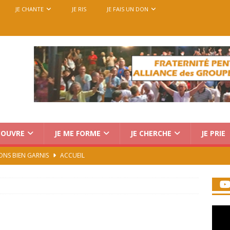
JE CHANTE
JE RIS
JE FAIS UN DON
COUVRE
JE ME FORME
JE CHERCHE
JE PRIE
ONS BIEN GARNIS
ACCUEIL
Charismatique au Vatican : trois voix, une seule mission
rencontre européenne des groupes de prière, du 14 au 18
7)
ACCUEIL