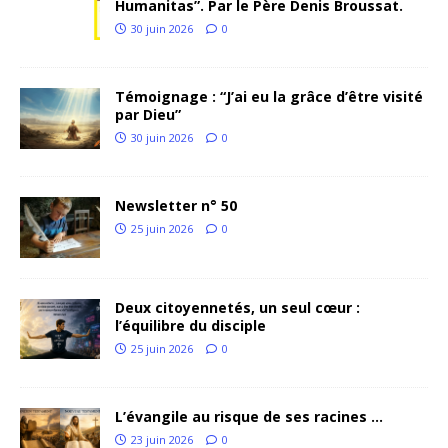
Humanitas”. Par le Père Denis Broussat.
30 juin 2026
0
Témoignage : “J’ai eu la grâce d’être visité
par Dieu”
30 juin 2026
0
Newsletter n° 50
25 juin 2026
0
Deux citoyennetés, un seul cœur :
l’équilibre du disciple
25 juin 2026
0
L’évangile au risque de ses racines …
23 juin 2026
0