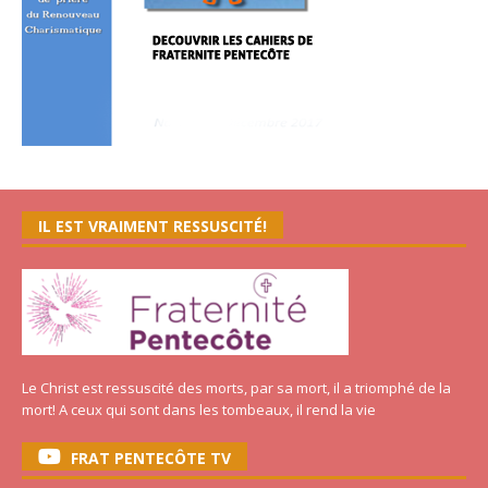
IL EST VRAIMENT RESSUSCITÉ!
Le Christ est ressuscité des morts, par sa mort, il a triomphé de la
mort! A ceux qui sont dans les tombeaux, il rend la vie
FRAT PENTECÔTE TV