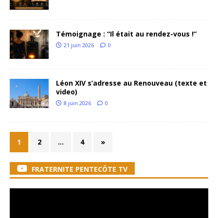
Témoignage : “Il était au rendez-vous !”
21 juin 2026
0
Léon XIV s’adresse au Renouveau (texte et
video)
8 juin 2026
0
1
2
…
4
»
FRATERNITE PENTECÔTE TV