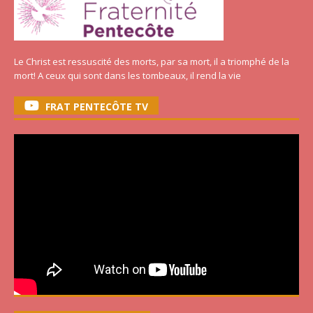
Le Christ est ressuscité des morts, par sa mort, il a triomphé de la
mort! A ceux qui sont dans les tombeaux, il rend la vie
FRAT PENTECÔTE TV