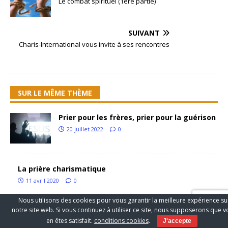
Le combat spirituel (1ère partie)
SUIVANT
Charis-International vous invite à ses rencontres
SUR LE MÊME THÈME
Prier pour les frères, prier pour la guérison
20 juillet 2022
0
La prière charismatique
11 avril 2020
0
Nous utilisons des cookies pour vous garantir la meilleure expérience su
Hommages à Guy Lepoutre
notre site web. Si vous continuez à utiliser ce site, nous supposerons que 
16 septembre 2025
3
en êtes satisfait.
conditions cookies
.
J'accepte