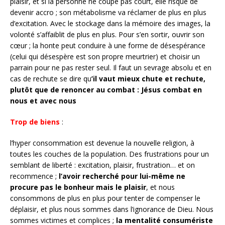
plaisir, et si la personne ne coupe pas court, elle risque de
devenir accro ; son métabolisme va réclamer de plus en plus
d’excitation. Avec le stockage dans la mémoire des images, la
volonté s’affaiblit de plus en plus. Pour s’en sortir, ouvrir son
cœur ; la honte peut conduire à une forme de désespérance
(celui qui désespère est son propre meurtrier) et choisir un
parrain pour ne pas rester seul. Il faut un sevrage absolu et en
cas de rechute se dire qu
’il vaut mieux chute et rechute,
plutôt que de renoncer au combat : Jésus combat en
nous et avec nous
Trop de biens
:
l’hyper consommation est devenue la nouvelle religion, à
toutes les couches de la population. Des frustrations pour un
semblant de liberté : excitation, plaisir, frustration… et on
recommence ;
l’avoir recherché pour lui-même ne
procure pas le bonheur mais le plaisir
, et nous
consommons de plus en plus pour tenter de compenser le
déplaisir, et plus nous sommes dans l’ignorance de Dieu. Nous
sommes victimes et complices ;
la mentalité consumériste