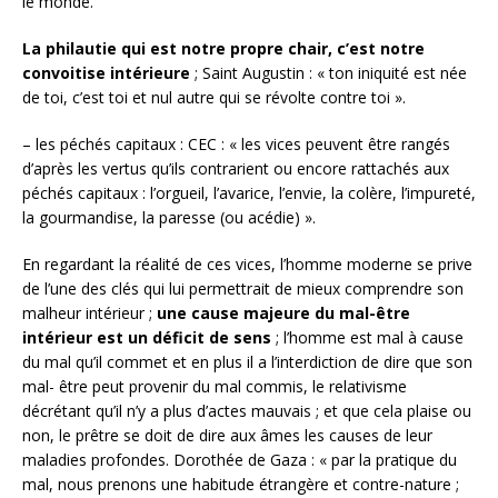
le monde.
La philautie qui est notre propre chair, c’est notre
convoitise intérieure
; Saint Augustin : « ton iniquité est née
de toi, c’est toi et nul autre qui se révolte contre toi ».
– les péchés capitaux : CEC : « les vices peuvent être rangés
d’après les vertus qu’ils contrarient ou encore rattachés aux
péchés capitaux : l’orgueil, l’avarice, l’envie, la colère, l’impureté,
la gourmandise, la paresse (ou acédie) ».
En regardant la réalité de ces vices, l’homme moderne se prive
de l’une des clés qui lui permettrait de mieux comprendre son
malheur intérieur ;
une cause majeure du mal-être
intérieur est un déficit de sens
; l’homme est mal à cause
du mal qu’il commet et en plus il a l’interdiction de dire que son
mal- être peut provenir du mal commis, le relativisme
décrétant qu’il n’y a plus d’actes mauvais ; et que cela plaise ou
non, le prêtre se doit de dire aux âmes les causes de leur
maladies profondes. Dorothée de Gaza : « par la pratique du
mal, nous prenons une habitude étrangère et contre-nature ;