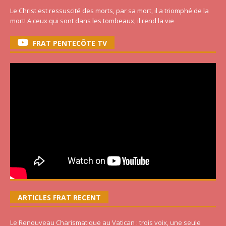
Le Christ est ressuscité des morts, par sa mort, il a triomphé de la
mort! A ceux qui sont dans les tombeaux, il rend la vie
FRAT PENTECÔTE TV
ARTICLES FRAT RECENT
Le Renouveau Charismatique au Vatican : trois voix, une seule