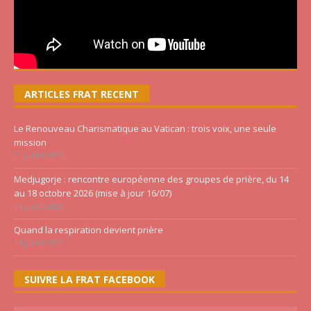
ARTICLES FRAT RECENT
Le Renouveau Charismatique au Vatican : trois voix, une seule
mission
21 juillet 2026
Medjugorje : rencontre européenne des groupes de prière, du 14
au 18 octobre 2026 (mise à jour 16/07)
16 juillet 2026
Quand la respiration devient prière
14 juillet 2026
SUIVRE LA FRAT FACEBOOK