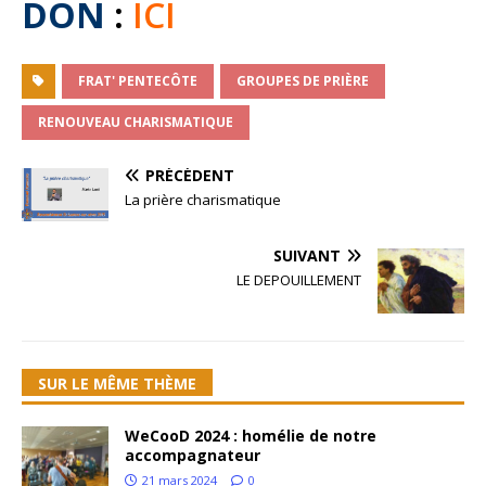
DON
:
ICI
FRAT' PENTECÔTE
GROUPES DE PRIÈRE
RENOUVEAU CHARISMATIQUE
PRÉCÉDENT
La prière charismatique
SUIVANT
LE DEPOUILLEMENT
SUR LE MÊME THÈME
WeCooD 2024 : homélie de notre
accompagnateur
21 mars 2024
0