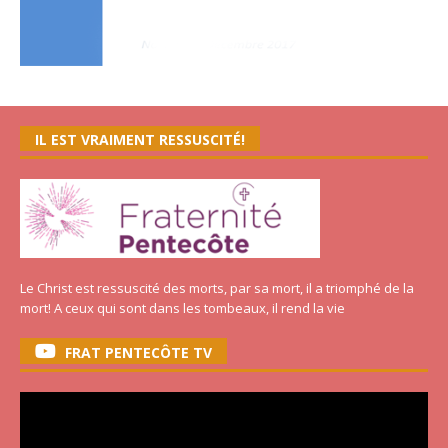
IL EST VRAIMENT RESSUSCITÉ!
Le Christ est ressuscité des morts, par sa mort, il a triomphé de la
mort! A ceux qui sont dans les tombeaux, il rend la vie
FRAT PENTECÔTE TV