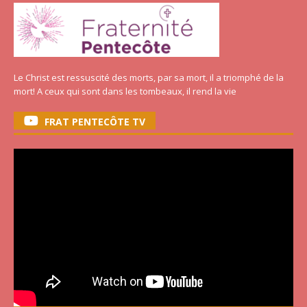
Le Christ est ressuscité des morts, par sa mort, il a triomphé de la
mort! A ceux qui sont dans les tombeaux, il rend la vie
FRAT PENTECÔTE TV