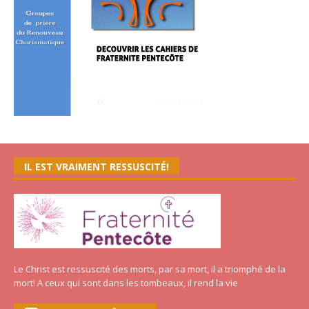
IL EST VRAIMENT RESSUSCITÉ!
Le Christ est ressuscité des morts, par sa mort, il a triomphé de la
mort! A ceux qui sont dans les tombeaux, il rend la vie