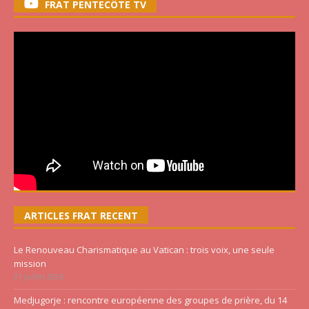
FRAT PENTECÔTE TV
ARTICLES FRAT RECENT
Le Renouveau Charismatique au Vatican : trois voix, une seule
mission
21 juillet 2026
Medjugorje : rencontre européenne des groupes de prière, du 14