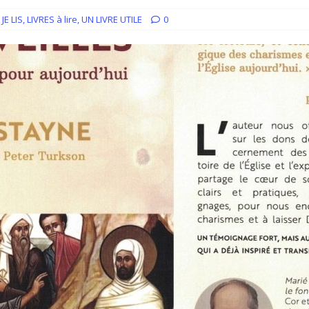
iration devient prière
ACCUEIL
,
JE LIS
,
LIVRES à lire
,
UN LIVRE UTILE
0
ncyclique “Magnifica Humanitas”. Par le Père Denis Broussat.
ai eu la grâce d’être visité par Dieu”
GUERISON, DELIVRANCE
 joie soit parfaite ! Jn 15, 11
ACCOMPAGNEMENT SPIRITUEL