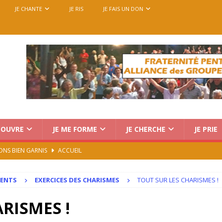
JE CHANTE
JE RIS
JE FAIS UN DON
COUVRE
JE ME FORME
JE CHERCHE
JE PRIE
ONS BIEN GARNIS
ACCUEIL
Charismatique au Vatican : trois voix, une seule mission
MENTS
EXERCICES DES CHARISMES
TOUT SUR LES CHARISMES !
rencontre européenne des groupes de prière, du 14 au 18
RISMES !
7)
ACCUEIL