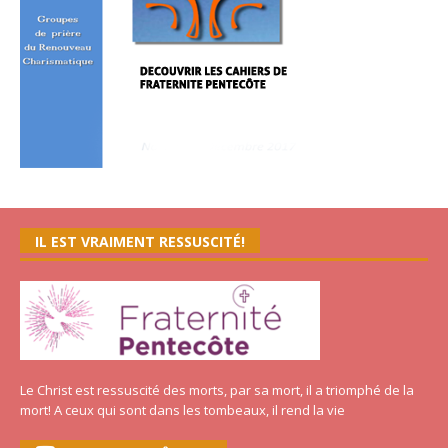
IL EST VRAIMENT RESSUSCITÉ!
Le Christ est ressuscité des morts, par sa mort, il a triomphé de la
mort! A ceux qui sont dans les tombeaux, il rend la vie