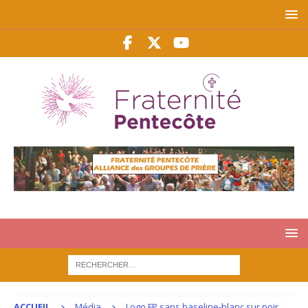
ACCUEIL
Média
Logo FP sans baseline-blanc sur noir