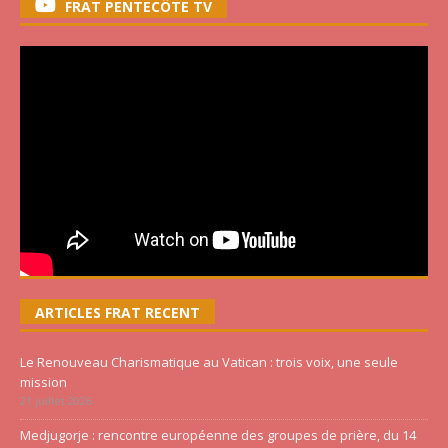
FRAT PENTECÔTE TV
ARTICLES FRAT RECENT
Le Renouveau Charismatique au Vatican : trois voix, une seule
mission
21 juillet 2026
Medjugorje : rencontre européenne des groupes de prière, du 14