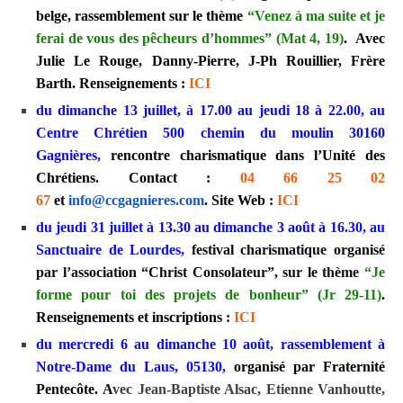
belge, rassemblement sur le thème
“Venez à ma suite et je
ferai de vous des pêcheurs d’hommes” (Mat 4, 19)
. Avec
Julie Le Rouge, Danny-Pierre, J-Ph Rouillier, Frère
Barth. Renseignements :
ICI
du dimanche 13 juillet, à 17.00 au jeudi 18 à 22.00, au
Centre Chrétien 500 chemin du moulin 30160
Gagnières,
rencontre charismatique dans l’Unité des
Chrétiens. Contact :
04 66 25 02
67
et
info@ccgagnieres.com
. Site Web :
ICI
du jeudi 31 juillet à 13.30 au dimanche 3 août à 16.30, au
Sanctuaire de Lourdes,
festival charismatique organisé
par l’association “Christ Consolateur”, sur le thème
“Je
forme pour toi des projets de bonheur” (Jr 29-11)
.
Renseignements et inscriptions :
ICI
du mercredi 6 au dimanche 10 août, rassemblement à
Notre-Dame du Laus, 05130,
organisé par Fraternité
Pentecôte.
A
vec Jean-Baptiste Alsac, Etienne Vanhoutte,