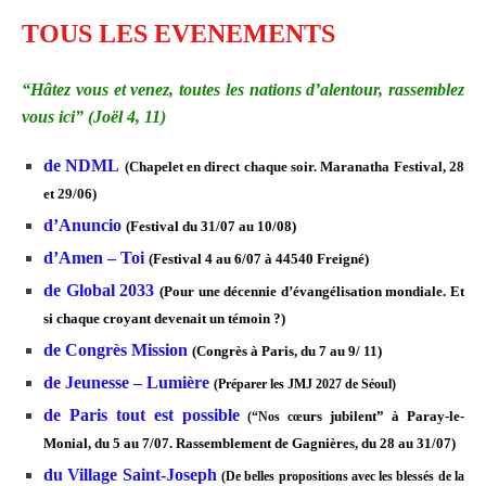
TOUS LES EVENEMENTS
“Hâtez vous et venez, toutes les nations d’alentour, rassemblez
vous ici” (Joël 4, 11)
de NDML
(Chapelet en direct chaque soir. Maranatha Festival, 28
et 29/06)
d’Anuncio
(Festival du 31/07 au 10/08)
d’Amen – Toi
(Festival 4 au 6/07 à 44540 Freigné)
de Global 2033
(Pour une décennie d’évangélisation mondiale. Et
si chaque croyant devenait un témoin ?)
de Congrès Mission
(Congrès à Paris, du 7 au 9/ 11)
de Jeunesse – Lumière
(Préparer les JMJ 2027 de Séoul)
de
Paris tout est possible
urs jubilent” à Paray-le-
(“Nos cœ
Monial, du 5 au 7/07. Rassemblement de Gagnières, du 28 au 31/07)
du Village Saint-Joseph
(De belles propositions avec les blessés de la