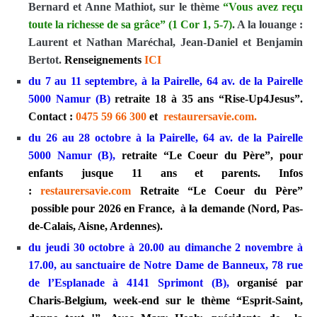
Bernard et Anne Mathiot, sur le thème
“Vous avez reçu
toute la richesse de sa grâce” (1 Cor 1, 5-7)
. A la louange :
Laurent et Nathan Maréchal, Jean-Daniel et Benjamin
Bertot.
Renseignements
ICI
du 7 au 11 septembre, à la Pairelle, 64 av. de la Pairelle
5000 Namur (B)
retraite 18 à 35 ans “Rise-Up4Jesus”.
Contact :
0475 59 66 300
et
restaurersavie.com
.
du 26 au 28 octobre à la Pairelle, 64 av. de la Pairelle
5000 Namur (B),
retraite “Le Coeur du Père”, pour
enfants jusque 11 ans et parents. Infos
:
restaurersavie.com
Retraite “Le Coeur du Père”
possible pour 2026 en France, à la demande (Nord, Pas-
de-Calais, Aisne, Ardennes).
du jeudi 30 octobre à 20.00 au dimanche 2 novembre à
17.00, au sanctuaire de Notre Dame de Banneux, 78 rue
de l’Esplanade à 4141 Sprimont (B),
organisé par
Charis-Belgium, week-end sur le thème “Esprit-Saint,