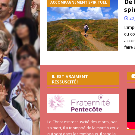
De 
ACCOMPAGNEMENT SPIRITUEL
spi
20 
L’imp
du co
accom
faire
IL EST VRAIMENT
RESSUSCITÉ!
Le Christ est ressuscité des morts, par
sa mort, il a triomphé de la mort! A ceux
qui sont dans les tombeaux, il rend la