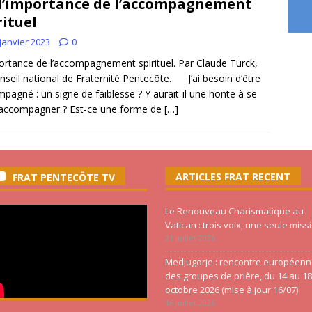
l’importance de l’accompagnement
rituel
janvier 2023
0
ortance de l’accompagnement spirituel. Par Claude Turck,
nseil national de Fraternité Pentecôte. J’ai besoin d’être
pagné : un signe de faiblesse ? Y aurait-il une honte à se
 accompagner ? Est-ce une forme de
[…]
ARTICLES FRAT RECENT
FRAT PENTECÔTE TV
Le Renouveau Charismatique au
Vatican : trois voix, une seule miss
21 juillet 2026
Medjugorje : rencontre européen
des groupes de prière, du 14 au 18
octobre 2026 (mise à jour 16/07)
16 juillet 2026