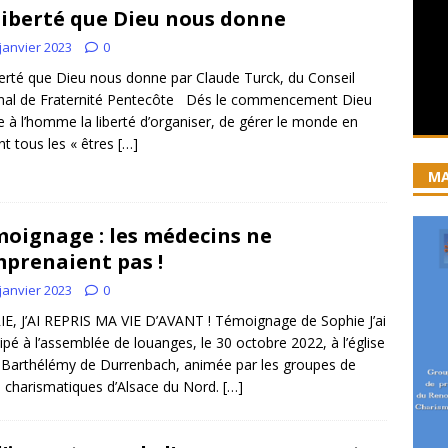
liberté que Dieu nous donne
iration devient prière
ACCUEIL
janvier 2023
0
ncyclique “Magnifica Humanitas”. Par le Père Denis Broussat.
berté que Dieu nous donne par Claude Turck, du Conseil
nal de Fraternité Pentecôte Dés le commencement Dieu
 à l’homme la liberté d’organiser, de gérer le monde en
ai eu la grâce d’être visité par Dieu”
GUERISON, DELIVRANCE
nt tous les « êtres
[…]
 joie soit parfaite ! Jn 15, 11
ACCOMPAGNEMENT SPIRITUEL
MA
oignage : les médecins ne
prenaient pas !
janvier 2023
0
E, J’AI REPRIS MA VIE D’AVANT ! Témoignage de Sophie J’ai
cipé à l’assemblée de louanges, le 30 octobre 2022, à l’église
-Barthélémy de Durrenbach, animée par les groupes de
e charismatiques d’Alsace du Nord.
[…]