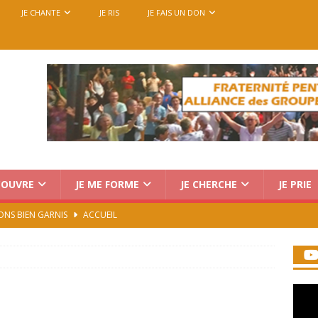
JE CHANTE
JE RIS
JE FAIS UN DON
COUVRE
JE ME FORME
JE CHERCHE
JE PRIE
ONS BIEN GARNIS
ACCUEIL
Charismatique au Vatican : trois voix, une seule mission
rencontre européenne des groupes de prière, du 14 au 18
7)
ACCUEIL