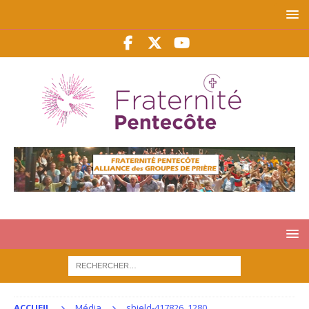
ACCUEIL
Média
shield-417826_1280