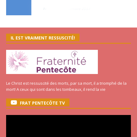
IL EST VRAIMENT RESSUSCITÉ!
Le Christ est ressuscité des morts, par sa mort, il a triomphé de la
mort! A ceux qui sont dans les tombeaux, il rend la vie
FRAT PENTECÔTE TV