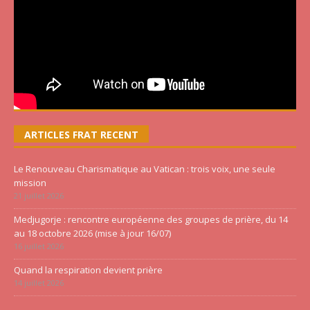
ARTICLES FRAT RECENT
Le Renouveau Charismatique au Vatican : trois voix, une seule
mission
21 juillet 2026
Medjugorje : rencontre européenne des groupes de prière, du 14
au 18 octobre 2026 (mise à jour 16/07)
16 juillet 2026
Quand la respiration devient prière
14 juillet 2026