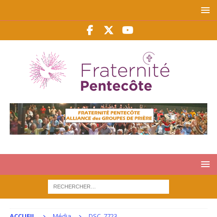
ACCUEIL
Média
DSC_7723