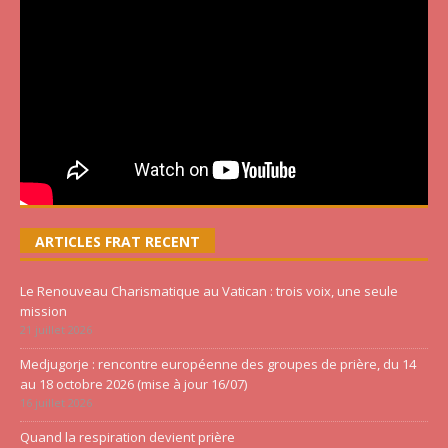
ARTICLES FRAT RECENT
Le Renouveau Charismatique au Vatican : trois voix, une seule
mission
21 juillet 2026
Medjugorje : rencontre européenne des groupes de prière, du 14
au 18 octobre 2026 (mise à jour 16/07)
16 juillet 2026
Quand la respiration devient prière