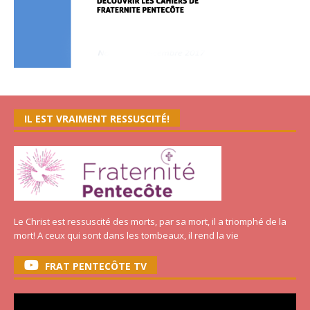
IL EST VRAIMENT RESSUSCITÉ!
Le Christ est ressuscité des morts, par sa mort, il a triomphé de la
mort! A ceux qui sont dans les tombeaux, il rend la vie
FRAT PENTECÔTE TV