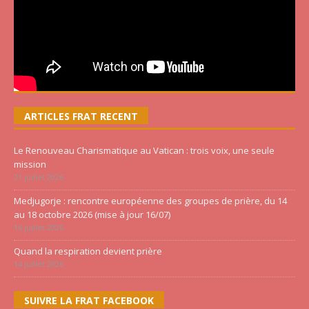
ARTICLES FRAT RECENT
Le Renouveau Charismatique au Vatican : trois voix, une seule
mission
21 juillet 2026
Medjugorje : rencontre européenne des groupes de prière, du 14
au 18 octobre 2026 (mise à jour 16/07)
16 juillet 2026
Quand la respiration devient prière
14 juillet 2026
SUIVRE LA FRAT FACEBOOK