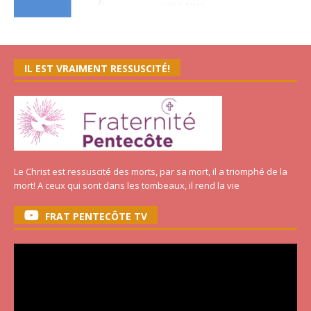
IL EST VRAIMENT RESSUSCITÉ!
Le Christ est ressuscité des morts, par sa mort, il a triomphé de la
mort! A ceux qui sont dans les tombeaux, il rend la vie
FRAT PENTECÔTE TV