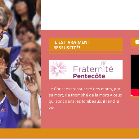
IL EST VRAIMENT
RESSUSCITÉ!
Le Christ est ressuscité des morts, par
sa mort, il a triomphé de la mort! A ceux
qui sont dans les tombeaux, il rend la
vie