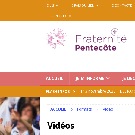
JE LIS
JE FAIS DU LIEN
JE CONTACTE
JE PRENDS EXEMPLE
ACCUEIL
JE M’INFORME
JE DE
[ 13 novembre 2020 ]
DES RAY
FLASH INFOS
[ 21 juillet 2026 ]
Le Renouveau 
ACCUEIL
Formats
Vidéo
ACCUEIL
[ 16 juillet 2026 ]
Medjugorje : 
Vidéos
octobre 2026 (mise à jour 16/0