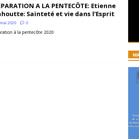
PARATION A LA PENTECÔTE: Etienne
iration devient prière
ACCUEIL
houtte: Sainteté et vie dans l’Esprit
ncyclique “Magnifica Humanitas”. Par le Père Denis Broussat.
 mai 2020
0
ration à la pentecôte 2020
ai eu la grâce d’être visité par Dieu”
GUERISON, DELIVRANCE
 joie soit parfaite ! Jn 15, 11
ACCOMPAGNEMENT SPIRITUEL
MA