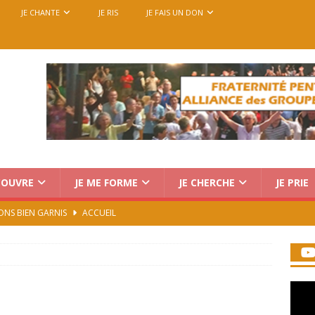
JE CHANTE
JE RIS
JE FAIS UN DON
COUVRE
JE ME FORME
JE CHERCHE
JE PRIE
ONS BIEN GARNIS
ACCUEIL
Charismatique au Vatican : trois voix, une seule mission
rencontre européenne des groupes de prière, du 14 au 18
7)
ACCUEIL