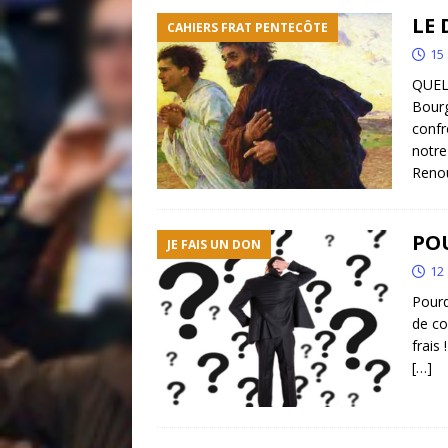
LE
CAHIERS FRAT PENTECÔTE
15 
QUE
Bourg
confr
notre
Renou
PO
JE FAIS UN DON
12 
Pourq
de co
frais
[…]