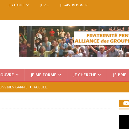
JE CHANTE
JE RIS
JE FAIS UN DON
COUVRE
JE ME FORME
JE CHERCHE
JE PRIE
ONS BIEN GARNIS
ACCUEIL
Charismatique au Vatican : trois voix, une seule mission
rencontre européenne des groupes de prière, du 14 au 18
7)
ACCUEIL