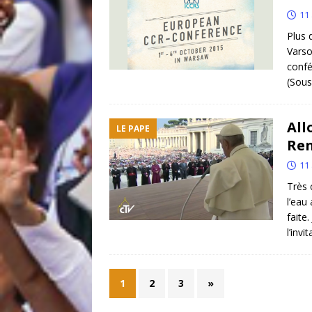
11 
Plus 
Varso
confé
(Sous
All
LE PAPE
Ren
11 
Très 
l’eau
faite
l’invi
1
2
3
»