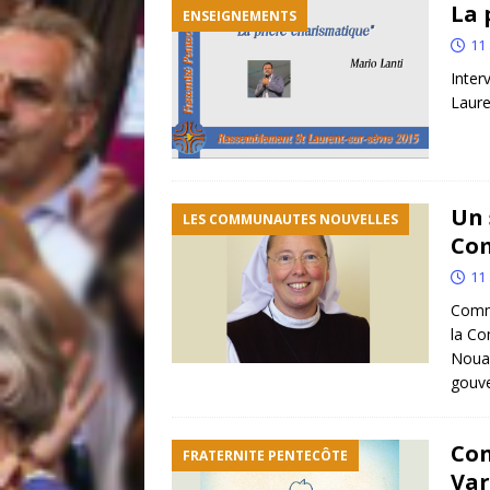
La 
ENSEIGNEMENTS
11 
Inte
Laur
Un 
LES COMMUNAUTES NOUVELLES
Com
11 
Comm
la Co
Nouan
gouv
Con
FRATERNITE PENTECÔTE
Var