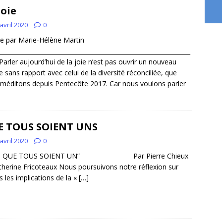
joie
avril 2020
0
ie par Marie-Hélène Martin
________________________________________________________________
 Parler aujourd’hui de la joie n’est pas ouvrir un nouveau
 sans rapport avec celui de la diversité réconciliée, que
méditons depuis Pentecôte 2017. Car nous voulons parler
E TOUS SOIENT UNS
avril 2020
0
IN QUE TOUS SOIENT UN” Par Pierre Chieux
therine Fricoteaux Nous poursuivons notre réflexion sur
s les implications de la «
[…]