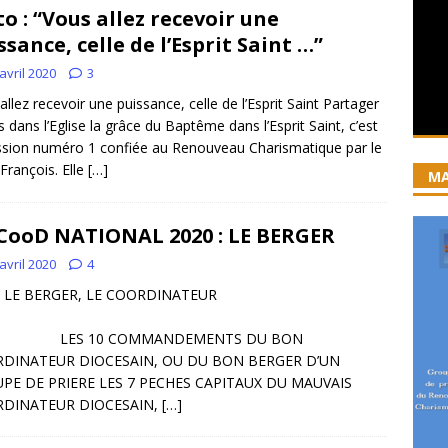
to : “Vous allez recevoir une
iration devient prière
ACCUEIL
ssance, celle de l’Esprit Saint …”
ncyclique “Magnifica Humanitas”. Par le Père Denis Broussat.
avril 2020
3
allez recevoir une puissance, celle de l’Esprit Saint Partager
s dans l’Eglise la grâce du Baptême dans l’Esprit Saint, c’est
ai eu la grâce d’être visité par Dieu”
GUERISON, DELIVRANCE
ssion numéro 1 confiée au Renouveau Charismatique par le
 joie soit parfaite ! Jn 15, 11
ACCOMPAGNEMENT SPIRITUEL
François. Elle
[…]
MA
ooD NATIONAL 2020 : LE BERGER
avril 2020
4
BERGER, LE COORDINATEUR
S 10 COMMANDEMENTS DU BON
DINATEUR DIOCESAIN, OU DU BON BERGER D’UN
PE DE PRIERE LES 7 PECHES CAPITAUX DU MAUVAIS
DINATEUR DIOCESAIN,
[…]