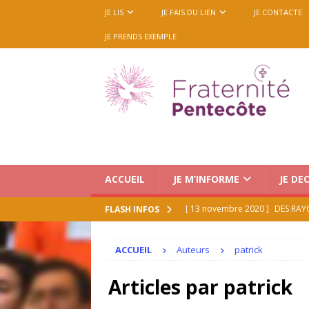
JE LIS
JE FAIS DU LIEN
JE CONTACTE
JE PRENDS EXEMPLE
ACCUEIL
JE M’INFORME
JE DE
[ 13 novembre 2020 ]
DES RAY
FLASH INFOS
[ 21 juillet 2026 ]
Le Renouveau 
ACCUEIL
Auteurs
patrick
ACCUEIL
[ 16 juillet 2026 ]
Medjugorje : 
Articles par
patrick
octobre 2026 (mise à jour 16/0