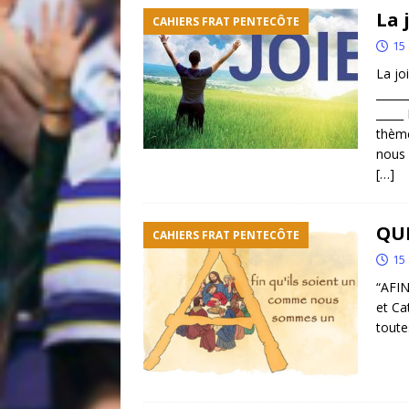
La 
CAHIERS FRAT PENTECÔTE
15 
La jo
______
_____
thème
nous 
[…]
QU
CAHIERS FRAT PENTECÔTE
15 
“AF
et Ca
toute