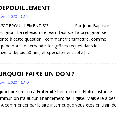
 DEPOUILLEMENT
avril 2020
2
L(S)DEPOUILLEMENT(S)? Par Jean-Baptiste
uignon La réflexion de Jean-Baptiste Bourguignon se
onte à cette question : comment transmettre, comme
 pape nous le demande, les grâces reçues dans le
veau depuis 50 ans, et spécialement celle
[…]
URQUOI FAIRE UN DON ?
avril 2020
0
uoi faire un don à Fraternité Pentecôte ? Notre instance
mmunion n’a aucun financement de l’Eglise. Mais elle a des
 ! A commencer par le site Internet que vous êtes en train de